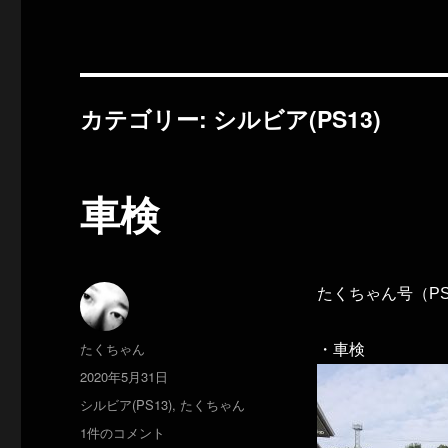
カテゴリー:
シルビア(PS13)
車検
たくちゃん号（PS
投
たくちゃん
・車検
稿
投
2020年5月31日
者
稿
カ
シルビア(PS13)
,
たくちゃん
日:
テ
車
1件のコメント
ゴ