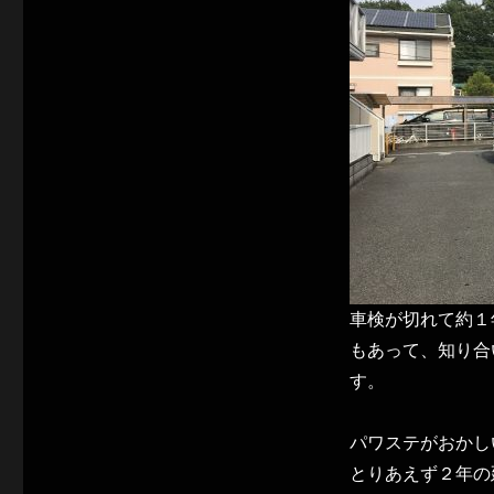
検
リ
へ
ー
の
車検が切れて約１
もあって、知り合
す。
パワステがおかし
とりあえず２年の