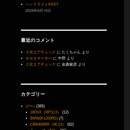
ヘッドライトASSY
2024年8月10日
最近のコメント
２次エアチェック
に
たくちゃん
より
オルタネーター
に
中野
より
２次エアチェック
に
金森敏彦
より
カテゴリー
げ〜♪
(385)
180SX（RPS13）
(12)
BMW(K1200RS)
(7)
CBR400RR（NC23）
(82)