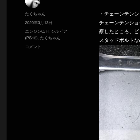
投
たくちゃん
・チェーンテンシ
稿
投
2020年3月13日
チェーンテンショ
者
稿
カ
エンジンO/H
,
シルビア
察したところ、ど
日:
テ
(PS13)
,
たくちゃん
スタッドボルトな
ゴ
チ
コメント
リ
ェ
ー
ー
ン
テ
ン
シ
ョ
ナ
ー
ボ
ル
ト
交
換