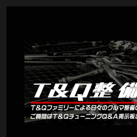
Ｔ＆Ｑ整備簿
クルマいじりを楽しもう！