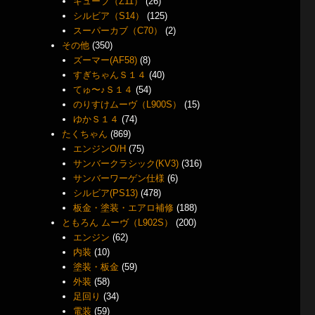
キューブ（Z11）
(26)
シルビア（S14）
(125)
。
スーパーカブ（C70）
(2)
その他
(350)
ズーマー(AF58)
(8)
すぎちゃんＳ１４
(40)
てゅ〜♪Ｓ１４
(54)
のりすけムーヴ（L900S）
(15)
ゆかＳ１４
(74)
たくちゃん
(869)
エンジンO/H
(75)
サンバークラシック(KV3)
(316)
サンバーワーゲン仕様
(6)
シルビア(PS13)
(478)
板金・塗装・エアロ補修
(188)
ともろん ムーヴ（L902S）
(200)
エンジン
(62)
内装
(10)
塗装・板金
(59)
外装
(58)
足回り
(34)
電装
(59)