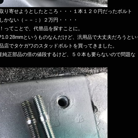
取り寄せようとしたところ・・・１本１２０円だったボルト
しかない（－－；）２万円・・・・
！ってことで、代替品を探すことに。
P1.0 28mmというものなんだけど、汎用品で大丈夫だろうとい
品店でタケガワのスタッドボルトを買ってきました。
日産純正部品の倍の値段するけど、５０本も要らないので問題な