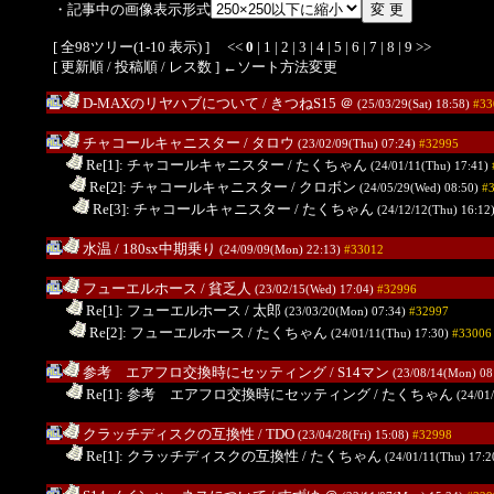
・記事中の画像表示形式
[ 全98ツリー(1-10 表示) ] <<
0
|
1
|
2
|
3
|
4
|
5
|
6
|
7
|
8
|
9
>>
[ 更新順 /
投稿順
/
レス数
] ←ソート方法変更
D-MAXのリヤハブについて
/ きつねS15
＠
(25/03/29(Sat) 18:58)
#33
チャコールキャニスター
/ タロウ
(23/02/09(Thu) 07:24)
#32995
.
Re[1]: チャコールキャニスター
/ たくちゃん
(24/01/11(Thu) 17:41)
..
Re[2]: チャコールキャニスター
/ クロボン
(24/05/29(Wed) 08:50)
#
...
Re[3]: チャコールキャニスター
/ たくちゃん
(24/12/12(Thu) 16:12
水温
/ 180sx中期乗り
(24/09/09(Mon) 22:13)
#33012
フューエルホース
/ 貧乏人
(23/02/15(Wed) 17:04)
#32996
.
Re[1]: フューエルホース
/ 太郎
(23/03/20(Mon) 07:34)
#32997
..
Re[2]: フューエルホース
/ たくちゃん
(24/01/11(Thu) 17:30)
#33006
参考 エアフロ交換時にセッティング
/ S14マン
(23/08/14(Mon) 08
.
Re[1]: 参考 エアフロ交換時にセッティング
/ たくちゃん
(24/01
クラッチディスクの互換性
/ TDO
(23/04/28(Fri) 15:08)
#32998
.
Re[1]: クラッチディスクの互換性
/ たくちゃん
(24/01/11(Thu) 17: