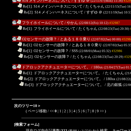
S14 メインハーネスについて
/ すずゆ
＠
(22/11/07(Mon) 15:34)
#329
.
Re[1]: S14 メインハーネスについて
/ たくちゃん
(22/11/15(Tue) 16
..
Re[2]: S14 メインハーネスについて
/ すずゆ
＠
(22/11/19(Sat) 10:5
フライホイールについて
/ やかん
(22/08/12(Fri) 10:12)
#32987
.
Re[1]: フライホイールについて
/ たくちゃん
(22/08/23(Tue) 20:30)
O2センサーの故障？
/ とある１８０乗り
(22/07/02(Sat) 00:00)
#3298
.
Re[1]: O2センサーの故障？
/ とある１８０乗り
(22/07/02(Sat) 05:3
.
Re[1]: O2センサーの故障？
/ SSS
(22/08/01(Mon) 05:32)
#32986
..
Re[2]: O2センサーの故障？
/ たくちゃん
(22/08/23(Tue) 20:29)
#32
ドアロックアクチュエーターについて。
/ 180sx
(21/04/27(Tue) 01:
.
Re[1]: ドアロックアクチュエーターについて。
/ たくちゃん
(21/
..
Re[2]: ドアロックアクチュエーターについて。
/ 180sx
(21/08/22
...
Re[3]: ドアロックアクチュエーターについて。
/ 北の銀狐
(22/0
次のツリー10＞
( ページ移動 / <<
0
|
1
|
2
|
3
|
4
|
5
|
6
|
7
|
8
|
9
>>
)
[検索フォーム]
現在ログ内全記事数/
322
から検索 キーワード
(親/98 レス/224)