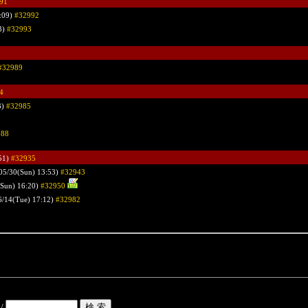
91
:09)
#32992
3)
#32993
#32989
4
3)
#32985
988
51)
#32935
05/30(Sun) 13:53)
#32943
(Sun) 16:20)
#32950
6/14(Tue) 17:12)
#32982
/