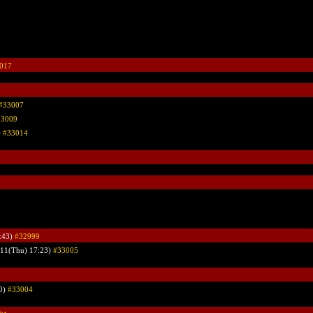
017
#33007
33009
)
#33014
:43)
#32999
/11(Thu) 17:23)
#33005
20)
#33004