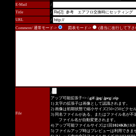
E-Mail
/
Title
/
URL
/
Comment/ 通常モード->
図表モード->
(適当に改行して下さい
/
アップ可能拡張子=> /
.gif
/
.jpg
/
.jpeg
/
.zip
1) 太字の拡張子は画像として認識されます。
2) 画像は初期状態で縮小サイズ250×250ピク
File
3) 同名ファイルがある、またはファイル名が不
ファイル名が自動変更されます。
4) アップ可能ファイルサイズは1回
1024KB
(1K
5) ファイルアップ時はプレビューは利用できま