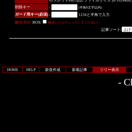
6) スレッド内の合計ファイルサイズ:[0/1024KB]
削除キー
/
(半角8文字以内)
ガード用キー(必須)
/
1234と半角で入力
解決済み!
BOX/
解決したらチェックしてください!
記事ソート/
HOME
HELP
新規作成
新着記事
ツリー表示
-
Ch