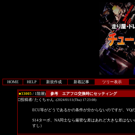
HOME
HELP
新規作成
新着記事
ツリー表示
■33005
/ 1階層)
参考 エアフロ交換時にセッティング
□投稿者/ たくちゃん
-(2024/01/11(Thu) 17:23:08)
ECU等がどうであるかの条件が分からないのですが、V
S14ターボ、NA同士なら厳密な差はあれど大きな差はない
すし）