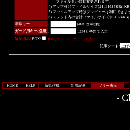
ファイル名が自動変更されます。
4) アップ可能ファイルサイズは1回
1024KB
(1K
5) ファイルアップ時はプレビューは利用できま
6) スレッド内の合計ファイルサイズ:[0/1024KB]
削除キー
/
(半角8文字以内)
ガード用キー(必須)
/
1234と半角で入力
解決済み!
BOX/
解決したらチェックしてください!
記事ソート/
HOME
HELP
新規作成
新着記事
ツリー表示
-
Ch