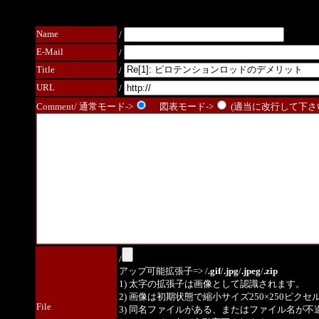
Name
/
E-Mail
/
Title
/
URL
/
Comment/ 通常モード->
図表モード->
(適当に改行して下さい
/
アップ可能拡張子=> /
.gif
/
.jpg
/
.jpeg
/
.zip
1) 太字の拡張子は画像として認識されます。
2) 画像は初期状態で縮小サイズ250×250ピク
File
3) 同名ファイルがある、またはファイル名が不