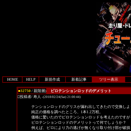
HOME
HELP
新規作成
新着記事
ツリー表示
■32750
/ 親階層)
ピロテンションロッドのデメリット
□投稿者/ 寿人
-(2018/02/24(Sat) 21:00:44)
テンションロッドのグリスが漏れ出してきたので交換しよ
純正の価格を調べたところ、1本1.2万程。
価格に驚いたのでピロテンションロッドを考えたのですが
ピロテンションロッドのデメリットって何でしょうか？
例えば、ピロにより力の逃げが無くなり取り付け部が破損