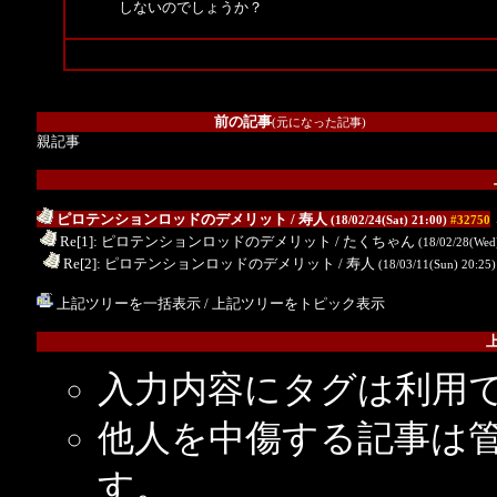
しないのでしょうか？
前の記事
(元になった記事)
親記事
ピロテンションロッドのデメリット
/ 寿人
(18/02/24(Sat) 21:00)
#32750
.
Re[1]: ピロテンションロッドのデメリット
/ たくちゃん
(18/02/28(Wed
..
Re[2]: ピロテンションロッドのデメリット
/ 寿人
(18/03/11(Sun) 20:25
上記ツリーを一括表示
/
上記ツリーをトピック表示
入力内容にタグは利用
他人を中傷する記事は
す。