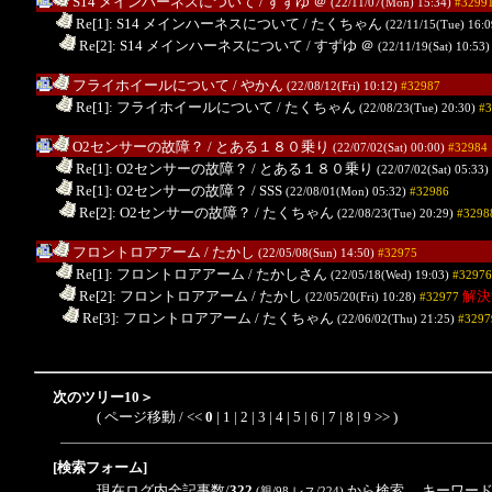
S14 メインハーネスについて
/ すずゆ
＠
(22/11/07(Mon) 15:34)
#3299
.
Re[1]: S14 メインハーネスについて
/ たくちゃん
(22/11/15(Tue) 16:
..
Re[2]: S14 メインハーネスについて
/ すずゆ
＠
(22/11/19(Sat) 10:53
フライホイールについて
/ やかん
(22/08/12(Fri) 10:12)
#32987
.
Re[1]: フライホイールについて
/ たくちゃん
(22/08/23(Tue) 20:30)
#3
O2センサーの故障？
/ とある１８０乗り
(22/07/02(Sat) 00:00)
#32984
.
Re[1]: O2センサーの故障？
/ とある１８０乗り
(22/07/02(Sat) 05:33)
.
Re[1]: O2センサーの故障？
/ SSS
(22/08/01(Mon) 05:32)
#32986
..
Re[2]: O2センサーの故障？
/ たくちゃん
(22/08/23(Tue) 20:29)
#3298
フロントロアアーム
/ たかし
(22/05/08(Sun) 14:50)
#32975
.
Re[1]: フロントロアアーム
/ たかしさん
(22/05/18(Wed) 19:03)
#32976
..
Re[2]: フロントロアアーム
/ たかし
解決
(22/05/20(Fri) 10:28)
#32977
...
Re[3]: フロントロアアーム
/ たくちゃん
(22/06/02(Thu) 21:25)
#3297
次のツリー10＞
( ページ移動 / <<
0
|
1
|
2
|
3
|
4
|
5
|
6
|
7
|
8
|
9
>>
)
[検索フォーム]
現在ログ内全記事数/
322
から検索 キーワード
(親/98 レス/224)