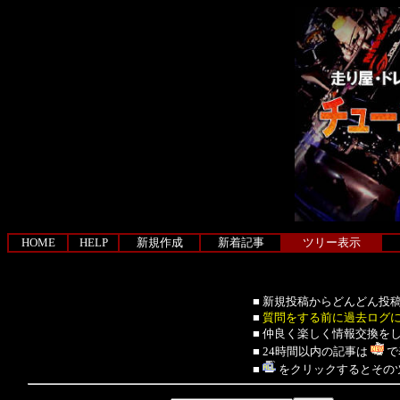
HOME
HELP
新規作成
新着記事
ツリー表示
■ 新規投稿からどんどん投
■
質問をする前に過去ログ
■ 仲良く楽しく情報交換を
■ 24時間以内の記事は
で
■
をクリックするとその