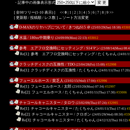
・記事中の画像表示形式
[ 全98ツリー(1-10 表示) ] <<
0
|
1
|
2
|
3
|
4
|
5
|
6
|
7
|
8
|
9
>>
[
更新順
/ 投稿順 /
レス数
] ←ソート方法変更
D-MAXのリヤハブについて
/ きつねS15
＠
(25/03/29(Sat) 18:58)
#330
水温
/ 180sx中期乗り
(24/09/09(Mon) 22:13)
#33012
参考 エアフロ交換時にセッティング
/ S14マン
(23/08/14(Mon) 08:
.
Re[1]: 参考 エアフロ交換時にセッティング
/ たくちゃん
(24/01/1
クラッチディスクの互換性
/ TDO
(23/04/28(Fri) 15:08)
#32998
.
Re[1]: クラッチディスクの互換性
/ たくちゃん
(24/01/11(Thu) 17:20
フューエルホース
/ 貧乏人
(23/02/15(Wed) 17:04)
#32996
.
Re[1]: フューエルホース
/ 太郎
(23/03/20(Mon) 07:34)
#32997
..
Re[2]: フューエルホース
/ たくちゃん
(24/01/11(Thu) 17:30)
#33006
チャコールキャニスター
/ タロウ
(23/02/09(Thu) 07:24)
#32995
.
Re[1]: チャコールキャニスター
/ たくちゃん
(24/01/11(Thu) 17:41)
#
..
Re[2]: チャコールキャニスター
/ クロボン
(24/05/29(Wed) 08:50)
#33
...
Re[3]: チャコールキャニスター
/ たくちゃん
(24/12/12(Thu) 16:12)