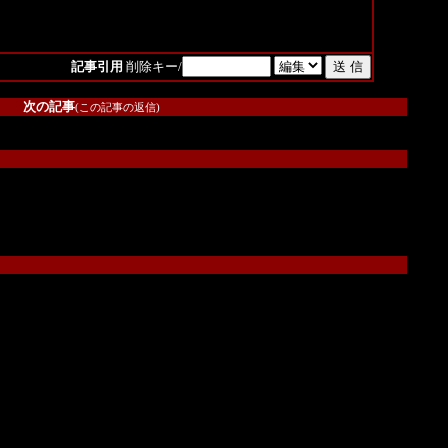
記事引用
削除キー/
次の記事
(この記事の返信)