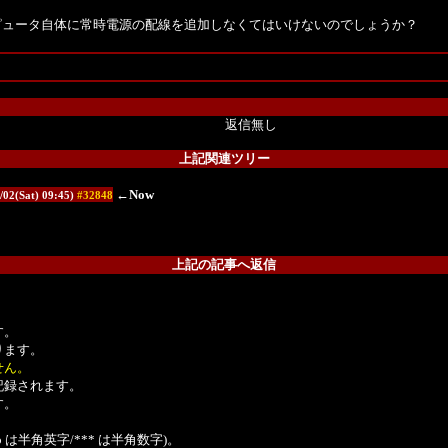
ピュータ自体に常時電源の配線を追加しなくてはいけないのでしょうか？
返信無し
上記関連ツリー
←Now
1/02(Sat) 09:45)
#32848
上記の記事へ返信
。
す。
ります。
せん。
記録されます。
す。
は半角英字/*** は半角数字)。