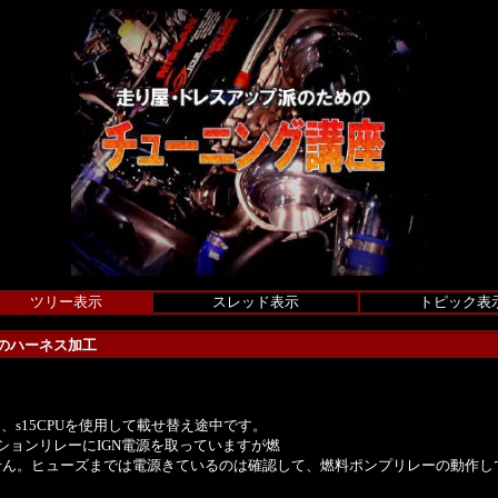
ツリー表示
スレッド表示
トピック表
てのハーネス加工
、s15CPUを使用して載せ替え途中です。
ションリレーにIGN電源を取っていますが燃
せん。ヒューズまでは電源きているのは確認して、燃料ポンプリレーの動作し