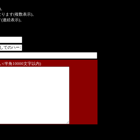
)。
ンクになります(複数表示)。
ます(連続表示)。
/半角10000文字以内)