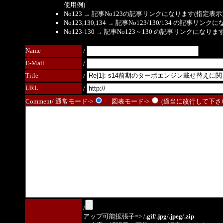
使用例)
No123 → 記事No123の記事リンクになります(指定表示
No123,130,134 → 記事No123/130/134 の記事リ
No123-130 → 記事No123～130 の記事リンクになり
Name
/
E-Mail
/
Title
/
URL
/
Comment/ 通常モード->
図表モード->
(適当に改行して下さい
/
アップ可能拡張子=> /
.gif
/
.jpg
/
.jpeg
/
.zip