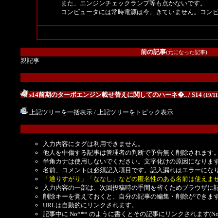
また、エンジンチェックランプ等も点かないです。
コンピュータには常時電源は今、きていません。コン
前の記事
(元になった記事)
親記事
s14前期のターボエンジン載せ替えに関してのハーネ�..
/ S14
(19/1
上記ツリーを一括表示
/
上記ツリーをトピック表示
入力内容にタグは利用できません。
他人を中傷する記事は管理者の判断で予告無く削除されます
半角カナは使用しないでください。文字化けの原因になりま
名前、コメントは必須記入項目です。記入漏れはエラーにな
「通りすがり」「ななし」などの匿名性のある名前は使えま
入力内容の一部は、次回投稿時の手間を省くためブラウザに
削除キーを覚えておくと、自分の記事の編集・削除ができま
URLは自動的にリンクされます。
記事中に No*** のように書くとその記事にリンクされます(No 