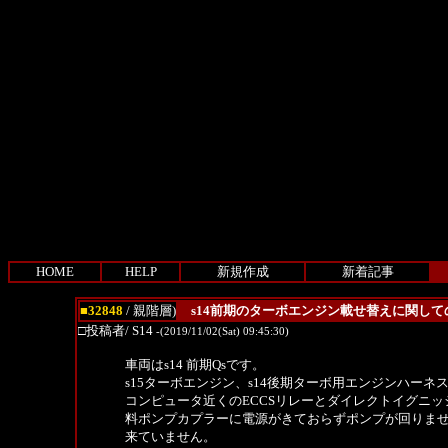
HOME
HELP
新規作成
新着記事
■32848
/ 親階層)
s14前期のターボエンジン載せ替えに関し
□投稿者/ S14
-(2019/11/02(Sat) 09:45:30)
車両はs14 前期Qsです。
s15ターボエンジン、s14後期ターボ用エンジンハーネス
コンピュータ近くのECCSリレーとダイレクトイグニッ
料ポンプカプラーに電源がきておらずポンプが回りま
来ていません。