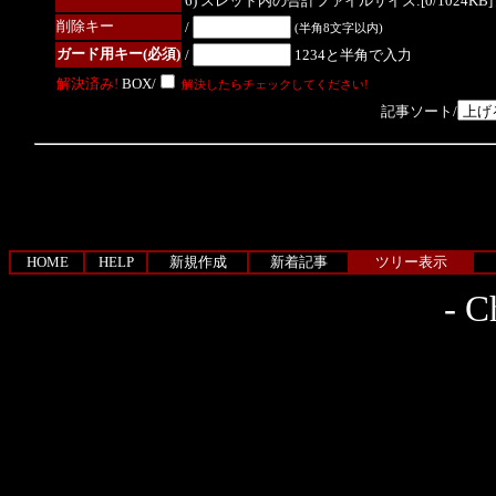
6) スレッド内の合計ファイルサイズ:[0/1024KB]
削除キー
/
(半角8文字以内)
ガード用キー(必須)
/
1234と半角で入力
解決済み!
BOX/
解決したらチェックしてください!
記事ソート/
HOME
HELP
新規作成
新着記事
ツリー表示
-
Ch