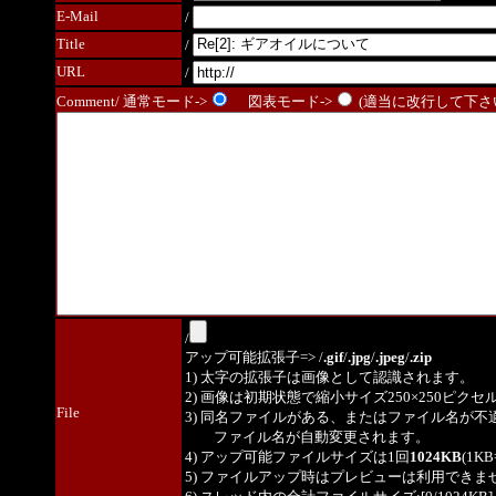
E-Mail
/
Title
/
URL
/
Comment/ 通常モード->
図表モード->
(適当に改行して下さい
/
アップ可能拡張子=> /
.gif
/
.jpg
/
.jpeg
/
.zip
1) 太字の拡張子は画像として認識されます。
2) 画像は初期状態で縮小サイズ250×250ピク
File
3) 同名ファイルがある、またはファイル名が不
ファイル名が自動変更されます。
4) アップ可能ファイルサイズは1回
1024KB
(1K
5) ファイルアップ時はプレビューは利用できま