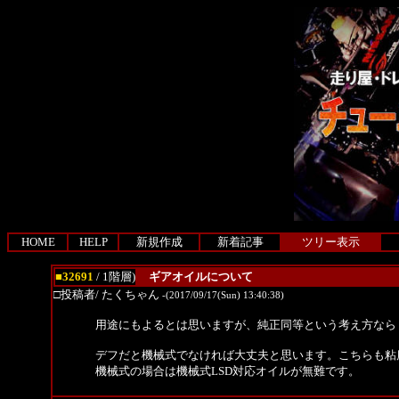
HOME
HELP
新規作成
新着記事
ツリー表示
■32691
/ 1階層)
ギアオイルについて
□投稿者/ たくちゃん
-(2017/09/17(Sun) 13:40:38)
用途にもよるとは思いますが、純正同等という考え方なら
デフだと機械式でなければ大丈夫と思います。こちらも粘
機械式の場合は機械式LSD対応オイルが無難です。