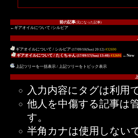
前の記事
(元になった記事)
←ギアオイルについて
/シルビア
ギアオイルについて
/ シルビア
(17/09/10(Sun) 20:12)
#32690
.
ギアオイルについて
/ たくちゃん
←Now
(17/09/17(Sun) 13:40)
#32691
上記ツリーを一括表示
/
上記ツリーをトピック表示
入力内容にタグは利用
他人を中傷する記事は
す。
半角カナは使用しない