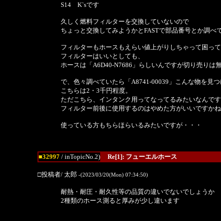
S14 K`sです
久しく燃料フィルターを交換していないので
ちょっと交換してみようかとFASTで部品番号とか調べ
フィルターもホースもえらい値上がりしちゃって困って
フィルターはいいとしても、
ホースは「A6D40-N7686」らしいんですが切り売り
で、色々調べていたら「A8741-00039」こんな物を見
こちらは2・3千円程度。
ただこちら、インタンク用ってなってるみたいなんです
フィルター前後に使用するのはやめた方がいいですかね
使っている方もちらほらいるみたいですが・・・
■32997
/ inTopicNo.2)
Re[1]: フューエルホース
□投稿者/ 太郎
-(2023/03/20(Mon) 07:34:50)
耐熱・耐圧・耐久性等の品質の違いでないでしょうか
2種類のホース測ると厚みが少し違います