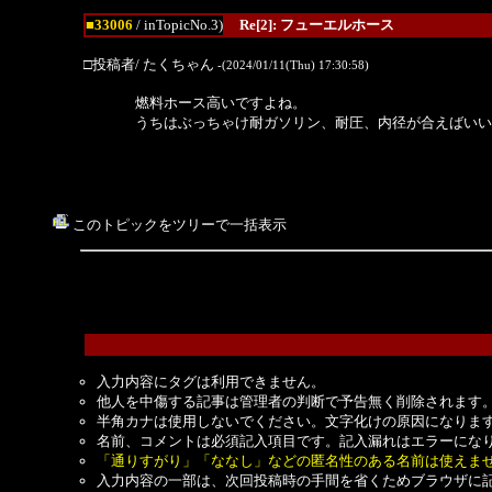
■33006
/ inTopicNo.3)
Re[2]: フューエルホース
□投稿者/ たくちゃん
-(2024/01/11(Thu) 17:30:58)
燃料ホース高いですよね。
うちはぶっちゃけ耐ガソリン、耐圧、内径が合えばいい
このトピックをツリーで一括表示
入力内容にタグは利用できません。
他人を中傷する記事は管理者の判断で予告無く削除されます
半角カナは使用しないでください。文字化けの原因になりま
名前、コメントは必須記入項目です。記入漏れはエラーにな
「通りすがり」「ななし」などの匿名性のある名前は使えま
入力内容の一部は、次回投稿時の手間を省くためブラウザに