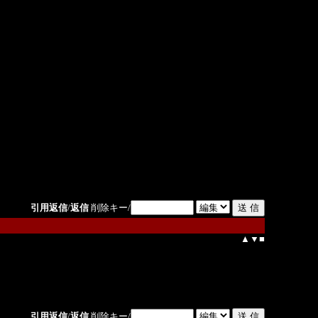
引用返信
/
返信
削除キー/
▲
▼
■
引用返信
/
返信
削除キー/