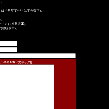
す。
は半角英字/*** は半角数字)。
)。
ンクになります(複数表示)。
ます(連続表示)。
/半角10000文字以内)