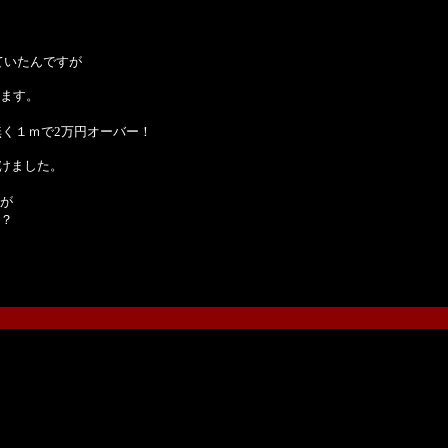
ていたんですが
ます。
は無く１ｍで2万円オーバー！
つけました。
が
？