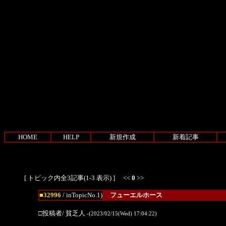
HOME
HELP
新規作成
新着記事
[ トピック内全3記事(1-3 表示) ] <<
0
>>
■32996
/ inTopicNo.1)
フューエルホース
□投稿者/ 貧乏人
-(2023/02/15(Wed) 17:04:22)