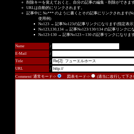
削除キーを覚えておくと、自分の記事の編集・削除ができま
URLは自動的にリンクされます。
記事中に No*** のように書くとその記事にリンクされます(No 
使用例)
No123 → 記事No123の記事リンクになります(指定表示
No123,130,134 → 記事No123/130/134 の記事リ
No123-130 → 記事No123～130 の記事リンクになり
Name
/
E-Mail
/
Title
/
URL
/
Comment/ 通常モード->
図表モード->
(適当に改行して下さい