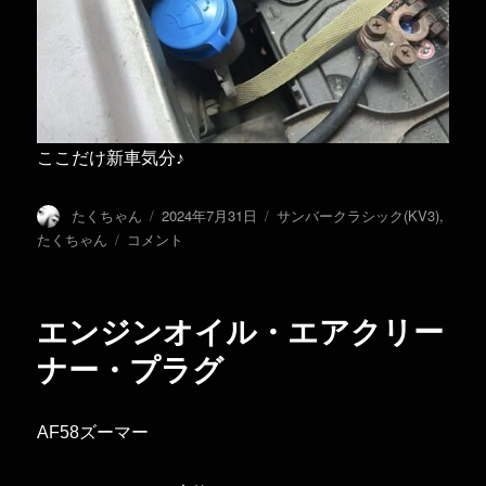
ここだけ新車気分♪
投
投
カ
たくちゃん
2024年7月31日
サンバークラシック(KV3)
,
稿
稿
テ
ウ
たくちゃん
コメント
者
日:
ゴ
ォ
リ
ッ
ー
シ
エンジンオイル・エアクリー
ャ
ー
ナー・プラグ
タ
ン
ク
AF58ズーマー
キ
ャ