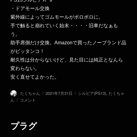
・ドアモール交換
紫外線によってゴムモールがボロボロに。
手で触ると崩れていく始末・・・・旧車だなぁも
う。
助手席側だけ交換。Amazonで買ったノーブランド品
がピッタンコ！
耐久性は分からないけど、見た目には純正となんら
変わらない。
安く直せてよかった。
投
投
カ
たくちゃん
2021年7月31日
シルビア(PS13)
,
たくちゃ
稿
稿
テ
ド
ん
コメント
者
日:
ゴ
ア
リ
モ
ー
ー
プラグ
ル
に