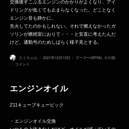
交換後すこぶるエンジンのかかりがよくなり、アイ
ドリングが低くても止まらなくなった。どことなく
エンジン音も静かに。
失火してたのかもしれない。それで燃えなかったガ
ソリンが燃焼室におりて・・・と安直に考えたんだ
けど、通勤号のためしばらく様子見とする。
投
投
カ
たくちゃん
2021年12月13日
ズーマー(AF58)
,
その他
稿
稿
テ
エ
コメント
者
日:
ゴ
ン
リ
ジ
ー
ン
エンジンオイル
オ
イ
ル・
Z11キューブキュービック
エ
ア
ク
・エンジンオイル交換
リ