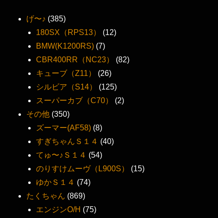
げ〜♪
(385)
180SX（RPS13）
(12)
BMW(K1200RS)
(7)
CBR400RR（NC23）
(82)
キューブ（Z11）
(26)
シルビア（S14）
(125)
スーパーカブ（C70）
(2)
その他
(350)
ズーマー(AF58)
(8)
すぎちゃんＳ１４
(40)
てゅ〜♪Ｓ１４
(54)
のりすけムーヴ（L900S）
(15)
ゆかＳ１４
(74)
たくちゃん
(869)
エンジンO/H
(75)