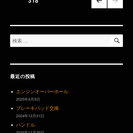
ページ
318
ス
ト
前の
稿
に
ペー
ジ
ナ
検
検
ビ
索
索
ゲ
対
象:
ー
最近の投稿
シ
エンジンオーバーホール
ョ
2025年4月5日
ブレーキパッド交換
ン
2024年12月31日
ハンドル
2024年11月25日