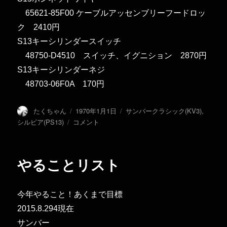
65621-85F00 ケーブルアッセンブリーフードロッ
ク 2410円
S13キーシリンダースイッチ
48750-D4510 スイッチ、イグニション 2870円
S13キーシリンダーネジ
48703-06F0A 170円
投
投
カ
たくちゃん
1970年1月1日
サンバークラシック(KV3)
,
稿
稿
テ
シ
シルビア(PS13)
コメント
者
日:
ゴ
ル
リ
ビ
ー
ア
やることリスト
覚
書
部
今年やること！あくまで目標
品
番
2015.8.294現在
号
サンバー