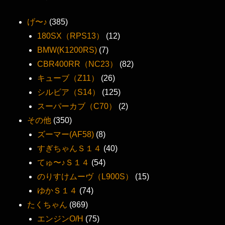
げ〜♪
(385)
180SX（RPS13）
(12)
BMW(K1200RS)
(7)
CBR400RR（NC23）
(82)
キューブ（Z11）
(26)
シルビア（S14）
(125)
スーパーカブ（C70）
(2)
その他
(350)
ズーマー(AF58)
(8)
すぎちゃんＳ１４
(40)
てゅ〜♪Ｓ１４
(54)
のりすけムーヴ（L900S）
(15)
ゆかＳ１４
(74)
たくちゃん
(869)
エンジンO/H
(75)