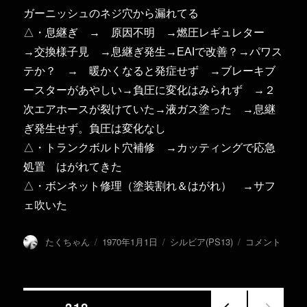
ガーニッシュのネジ穴から漏れてる
△・息継ぎ → 原因不明 →燃圧レギュレター
→交換様子見 →息継ぎ発生→EAIで改善？→パワス
テか？ → 暖かくなると発症せず →ブレーキブ
ースターがあやしい→負圧に変化はみられず →２
次エアホースが裂けていた→液ガス塗った →息継
ぎ発生せず。負圧は変化なし
△・トランクボルト穴補修 →カッティングで応急
処置 はがれてきた
△・ボンネット修理（塗装割れ＆はがれ） →サフ
ェ吹いた
投
投
カ
や
たくちゃん
1970年1月1日
シルビア(PS13)
コメント
稿
稿
テ
る
者
日:
ゴ
こ
リ
と
ー
リ
投