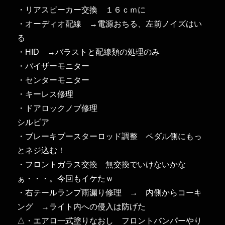
等
・リアスピーカー交換 １６ｃｍに
に
・オーディオ配線 →電源おちる、左前ノイズはい
る
・HID →バラストと配線類の処理のみ
・バイザーモニター
・センターモニター
・キーレス修理
・ドアロックノブ修理
シルビア
・ブレーキブースターロッド調整 ペダル側にもっ
とネジ込む！
・フロントガラス交換 無交換でいけないかな
ぁ・・・。今回もイケたｗ
・右テールランプ雨漏り修理 → 内側からコーキ
ング →ライト内への侵入は防げた
△・エアロ一式塗りなおし フロントバンパーやり