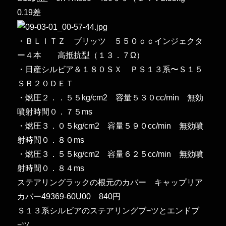
0.19差
・ＢＬＩＴＺ ブリッツ ５５０ｃｃインジェクタ
ー４本 高抵抗型（１３．７Ω）
・日産シルビア＆１８０ＳＸ ＰＳ１３系〜Ｓ１５
ＳＲ２０ＤＥＴ
・燃圧２．．５５kg/cm2 容量５３０cc/min 無効
噴射時間０．７５ms
・燃圧３．０５kg/cm2 容量５９０cc/min 無効噴
射時間０．８０ms
・燃圧３．５５kg/cm2 容量６２５cc/min 無効噴
射時間０．８４ms
ステアリングラックの根元のカバー キャップリア
カバー49369-60U00 840円
Ｓ１３系シルビアのステアリングブ−ツとエンドブ
−ツ