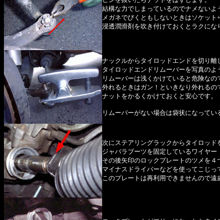
結構な力でしまっているのでナメないよ
メガネでびくともしないときはソケット
浸透潤滑剤を吹き付けておくとラクにな
ナックルからタイロッドエンドを切り離
タイロッドエンドリムーバーを写真のよ
リムーバーは浅くかけていると危険なの
外れるときはガン！といきなり外れるの
ナットをかるくかけておくと安心です。
リムーバーがない場合は袋状になってい
次にステアリングラックからタイロッド
ジャバラブーツを固定しているワイヤー
その後矢印のロックプレートのツメを４
マイナスドライバーなどを使ってこじっ
このプレートは再利用できませんので遠