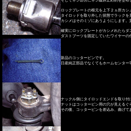
そしてネジ部分にネジ緩み止め剤を塗布
ロックプレートの根元を上下２ヵ所カシ
タイロッドを取り外した状態でラックを
カシメはそのミゾにあうようにします。
確実にロックプレートがカシメれたらダ
ダストブーツを固定していたワイヤーの
新品のコッターピンです。
日産純正部品でなくてもホームセンター
ナックル側にタイロッドエンドを取り付
ナットはコッターピン用の穴が見えるぐ
その後、コッターピンを差込み、曲げて