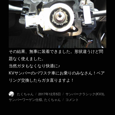
その結果、無事に装着できました。形状違うけど問
題なく使えました。
当然ガタもなくなり快適に♪
KVサンバーのパワステ車にお乗りのみなさん！ベア
リング交換したらガタ直りますよ！
投
投
カ
たくちゃん
2017年12月5日
サンバークラシック(KV3)
,
稿
稿
テ
ス
サンバーワーゲン仕様
,
たくちゃん
コメント
者
日:
ゴ
テ
リ
ア