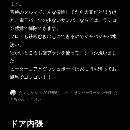
ます。
普通のクルマでこんな掃除してたら大変だと思うけ
ど、電子パーツの少ないサンバーならでは。ラジコ
ン感覚で掃除できます。
フロアも鉄板むき出しにできるのでジャバジャバ水
洗い。
細かいところも歯ブラシを使ってゴシゴシ洗いまし
た。
ヒーターコアとダッシュボードは家に持ち帰ってお
風呂でゴシゴシ！！
投
投
カ
たくちゃん
2017年6月11日
サンバーワーゲン仕様
,
た
稿
稿
テ
内
くちゃん
コメント
者
日:
ゴ
装
リ
か
ー
っ
ドア内張
ぱ
ぎ