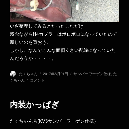
いざ整理してみるとたったこれだけ。
残念ながらH4カプラーはボロボロになっていたので
新しいのを買おう。
しかし、なんでこんな面倒くさい配線になっていた
んだろうか・・・・。
投
投
カ
たくちゃん
2017年6月21日
サンバーワーゲン仕様
,
た
稿
稿
テ
フ
くちゃん
コメント
者
日:
ゴ
ロ
リ
ン
ー
ト
内装かっぱぎ
配
線
に
たくちゃん号(KV3サンバーワーゲン仕様）