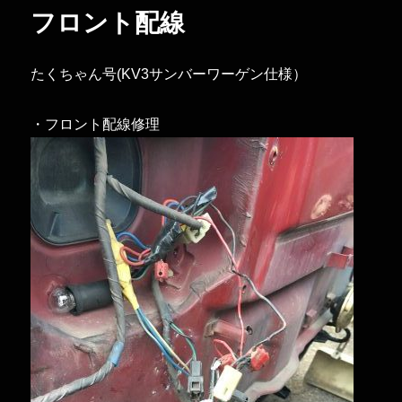
ー
リ
フロント配線
ン
グ
ベ
たくちゃん号(KV3サンバーワーゲン仕様）
ア
リ
ン
・フロント配線修理
グ
に