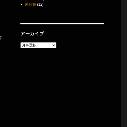
未分類
(12)
アーカイブ
頃
ア
ー
カ
。
イ
ブ