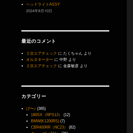
ヘッドライトASSY
2024年8月10日
最近のコメント
２次エアチェック
に
たくちゃん
より
オルタネーター
に
中野
より
２次エアチェック
に
金森敏彦
より
カテゴリー
げ〜♪
(385)
180SX（RPS13）
(12)
BMW(K1200RS)
(7)
CBR400RR（NC23）
(82)