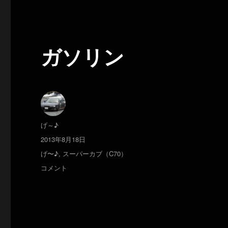
ガソリン
投
げ～♪
稿
投
2013年8月18日
者
稿
カ
げ〜♪
,
スーパーカブ（C70）
日:
テ
ガ
コメント
ゴ
ソ
リ
リ
ー
ン
に