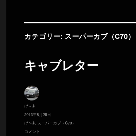
カテゴリー:
スーパーカブ（C70）
キャブレター
投
げ～♪
稿
投
2013年8月25日
者
稿
カ
げ〜♪
,
スーパーカブ（C70）
日:
テ
キ
コメント
ゴ