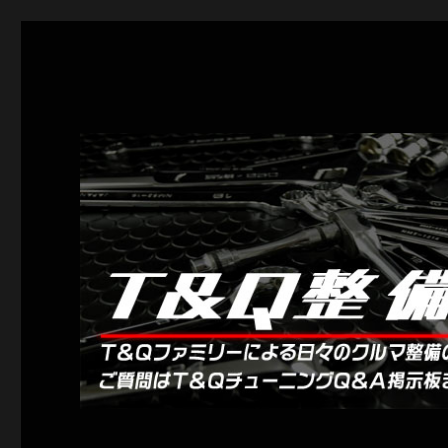
Ｔ＆Ｑ整備簿
クルマいじりを楽しもう！