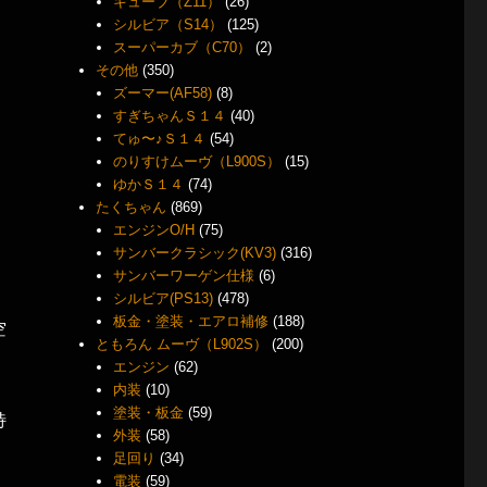
キューブ（Z11）
(26)
シルビア（S14）
(125)
スーパーカブ（C70）
(2)
その他
(350)
ズーマー(AF58)
(8)
すぎちゃんＳ１４
(40)
てゅ〜♪Ｓ１４
(54)
のりすけムーヴ（L900S）
(15)
ゆかＳ１４
(74)
たくちゃん
(869)
エンジンO/H
(75)
サンバークラシック(KV3)
(316)
サンバーワーゲン仕様
(6)
シルビア(PS13)
(478)
板金・塗装・エアロ補修
(188)
空
ともろん ムーヴ（L902S）
(200)
エンジン
(62)
内装
(10)
塗装・板金
(59)
特
外装
(58)
足回り
(34)
電装
(59)