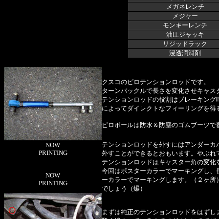
メガネレンチ
メジャー
モンキーレンチ
油圧ジャッキ
リジッドラック
浸透潤滑剤
クスコのピロテンションロッドです。
ターンバックルで長さを変化させキャス
テンションロッドの役割はブレーキング
によってダイレクトなフィーリングを得
ピロボールは防水＆防塵のゴムブーツで
テンションロッドを外すにはアンダーカ
NOW
PRINTING
外すことができるとおもいます。やぶれ
テンションロッドはキャスター角の変化
今回はポスターカラーでマーキングし、
NOW
ーカラーでマーキングします。（２ヶ所
PRINTING
でしょう（爆）
まずは純正のテンションロッドをはずし