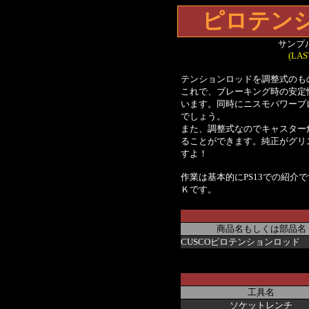
ピロテン
サンプル
(LAS
テンションロッドを調整式のも
これで、ブレーキング時の安定
います。同時にニスモパワーブ
でしょう。
また、調整式なのでキャスター
ることができます。純正がグリ
すよ！
作業は基本的にPS13での紹介で
Ｋです。
商品名もしくは部品名
CUSCOピロテンションロッド
工具名
ソケットレンチ