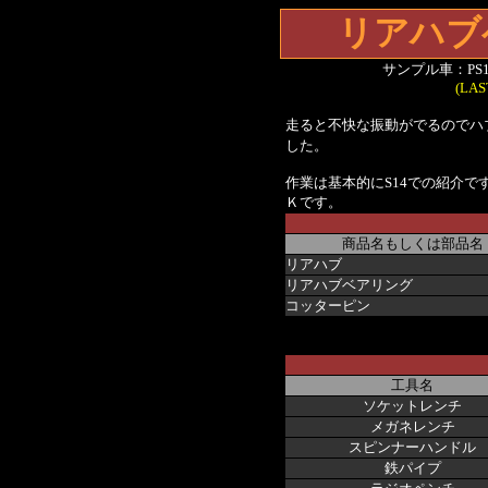
リアハブ
サンプル車：PS
(LAS
走ると不快な振動がでるのでハ
した。
作業は基本的にS14での紹介です
Ｋです。
商品名もしくは部品名
リアハブ
リアハブベアリング
コッターピン
工具名
ソケットレンチ
メガネレンチ
スピンナーハンドル
鉄パイプ