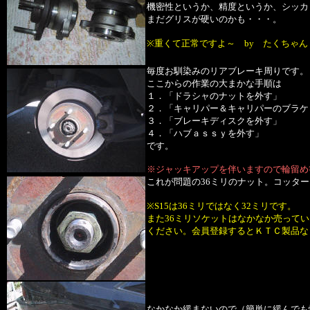
機密性というか、精度というか、シッカ
まだグリスが硬いのかも・・・。
※重くて正常ですよ～ by たくちゃん
毎度お馴染みのリアブレーキ周りです。
ここからの作業の大まかな手順は
１．「ドラシャのナットを外す」
２．「キャリパー＆キャリパーのブラケ
３．「ブレーキディスクを外す」
４．「ハブａｓｓｙを外す」
です。
※ジャッキアップを伴いますので輪留め
これが問題の36ミリのナット。コッタ
※S15は36ミリではなく32ミリです。
また36ミリソケットはなかなか売って
ください。会員登録するとＫＴＣ製品な
なかなか緩まないので（簡単に緩んでも