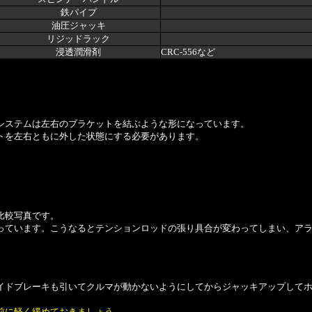
鉄パイプ
油圧ジャッキ
リジッドラック
浸透潤滑剤
CRC-556など
システムは左右のブラケットを結ぶような形になっています。
トを左右ともに外した状態にする必要があります。
比較写真です。
っています。こうなるとテンションロッドの張り具合が変わってしまい、ア
イドブレーキも引いてクルマが動かないようにしてからジャッキアップして
前に軽く緩めておきましょう