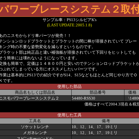
パワーブレース
システム２取
サンプル車：PS13シルビアK's
(LAST UPDATE:2005.1.8)
あのニスモからドリ車パーツが発売！！
テンションロッドブラケットとブラケットの間に棒が溶接されていて ブレー
キング時の不要な姿勢変化を減らすというものです。
ブラケット部は純正品と違い補強板が溶接されていて下回りをヒットしても
そう簡単には壊れないようになっています。
交換も簡単で、定価は１４８００円と安いのでテンションロッドブラケット
つぶれてしまっている方にオススメしたいパーツです。
作業は基本的にPS13での紹介ですがS14、S15などもほとんど同じやり方でＯ
Ｋです。
使用した部品
商品名もしくは部品名
部品番号
価格
ニスモパワーブレースシステム２
54480-RSS30
\1480
価格はすべて2004.3現在＆税
使用した工具
工具名
備考
ソケットレンチ
10、12、14、17、19ミリ
メガネレンチ
10、12、14、17、19ミリ
スピンナーハンドル