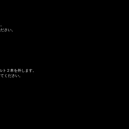
す。
ください。
ルト２本を外します。
してください。