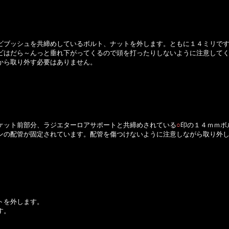
ビブッシュを共締めしているボルト、ナットを外します。ともに１４ミリで
ビはだら～んっと垂れ下がってくるので頭を打ったりしないように注意して
から取り外す必要はありません。
ケット前部分、ラジエターロアサポートと共締めされている
○
印の１４ｍｍボ
ンの配管が固定されています。配管を傷つけないように注意しながら取り外
トを外します。
す。