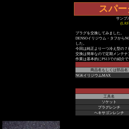
スパー
サンプル
(LAS
プラグを交換してみました。
DENSOイリジウム・タフから
した。
今回は純正より一つ冷え型の７
交換は簡単なので定期メンテナ
作業は基本的に
PS13での紹介
商品名もしくは部品名
NGKイリジウムMAX
工具名
ソケット
プラグレンチ
ヘキサゴンレンチ