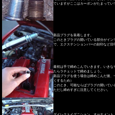
ていますがここはカーボンがたまってい
新品プラグを装着します。
このときプラグの開いている部分がイン
で、エクステンションバーの刻印など目
最初は手で締めこんでいきます。いきな
たらラチェットで締めましょう。
新品プラグを使う場合は締めこんだ後、
くするため）
このとき、可能ならばプラグの開いてい
ただし締めすぎに注意してください。
ダイレクトイグニション、オーナメント