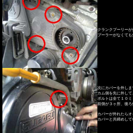
クランクプーリーが
プーラーがなくても
次にカバーを外しま
カム側を先に外して
ボルトは全て１０ミ
前側が３ヶ所、後ろ
カバーが外れたらオ
カバーと共締めして