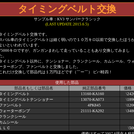
タイミングベルト
交換
サンプル車：KV3 サンバークラシック
(LAST UPDATE:2015.6.5)
タイミングベルト交換です。
スバル車のタイミングベルトは細く弱いので１０万キロ以前で交換したほう
よいといわれています。
75000キロですが、ガンガンまわして走っていることもあり交換してみまし
た。
タイミングベルト以外に、テンショナー、クランクシール、カムシール、ウ
ーターポンプ、ファンベルトと交換しました。
これだけ交換して部品代は１万円ほどです（￣ー￣） ビバ軽四！
使用した部品
部品名もしくは部品名
純正部品番号
価格
タイミングベルト
13160-KA160
\242
タイミングベルトテンショナー
13070-KA073
\189
ファンベルト
4PK845
\120
ウォーターポンプ
21111-KA292
\348
クランクシール
カムシール
ＬＬＣ
\50
価格はすべて2007.6現在＆税