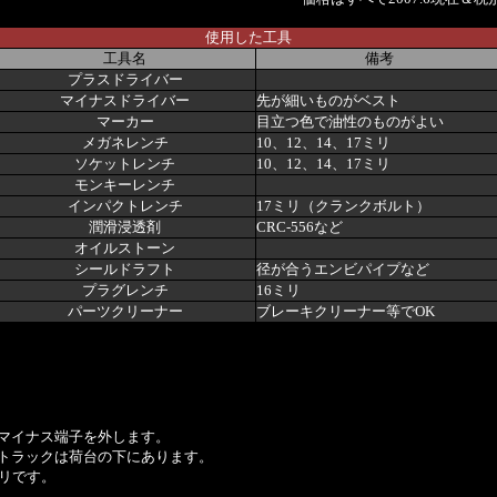
使用した工具
工具名
備考
プラスドライバー
マイナスドライバー
先が細いものがベスト
マーカー
目立つ色で油性のものがよい
メガネレンチ
10、12、14、17ミリ
ソケットレンチ
10、12、14、17ミリ
モンキーレンチ
インパクトレンチ
17ミリ（クランクボルト）
潤滑浸透剤
CRC-556など
オイルストーン
シールドラフト
径が合うエンビパイプなど
プラグレンチ
16ミリ
パーツクリーナー
ブレーキクリーナー等でOK
マイナス端子を外します。
トラックは荷台の下にあります。
ミリです。