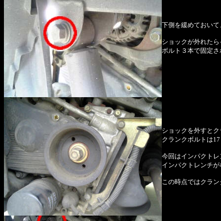
下側を緩めておいて
ショックが外れたら
ボルト３本で固定さ
ショックを外すとク
クランクボルトは1
今回はインパクトレ
インパクトレンチが
この時点ではクラン