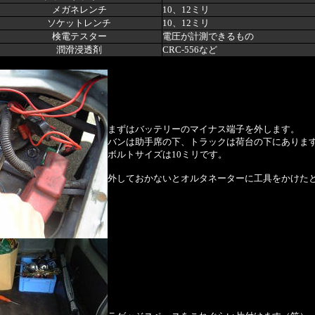
メガネレンチ
10、12ミリ
ソケットレンチ
10、12ミリ
検電テスター
電圧が計測できるもの
潤滑浸透剤
CRC-556など
まずはバッテリーのマイナス端子を外します。
バンは助手席の下、トラックは荷台の下にありま
ボルトサイズは10ミリです。
外しておかないとオルタネーターに工具をかけた