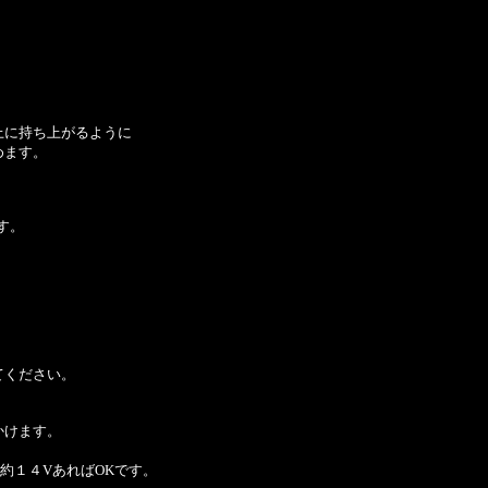
上に持ち上がるように
めます。
す。
てください。
かけます。
。
約１４VあればOKです。