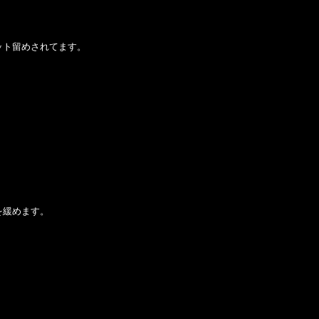
ット留めされてます。
を緩めます。