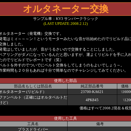
オルタネーター
交換
サンプル車：KV3 サンバークラシック
(LAST UPDATE:2008.2.12)
オルタネーター（発電機）交換です。
発電はミィ～～～ン！というモーターみたいな音が出始めたのでリビルド品
交換しました。
発電はしていましたが、音がうるさいので交換することにしました。
ベアリングがダメになっているんだと思いますが、運よくリビルドを手に入
たのでリビルドでレポートです（笑）
ベルトを外すのでついでにベルト交換をしてしまうのもよいでしょう～。
作業時間も２０分もあれば十分で簡単なのでチャレンジしてみてください。
使用した部品
部品名もしくは部品名
純正部品番号
価格
オルタネーター (リビルド）
23700-KA621
\1600
ファンベルト（正確にはオルタベルトだ
4PK845
\120
けど）
価格はすべて2008.2現在＆税
使用した工具
工具名
備考
プラスドライバー