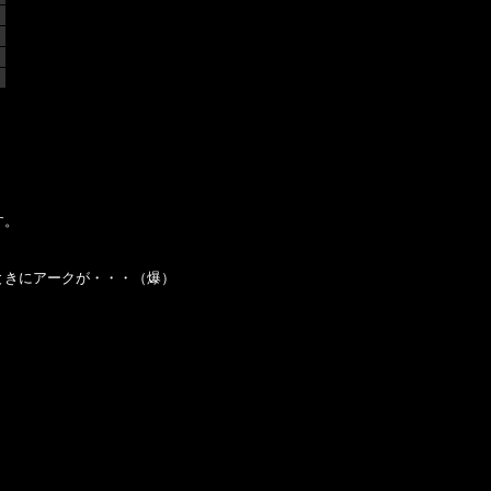
す。
ときにアークが・・・（爆）