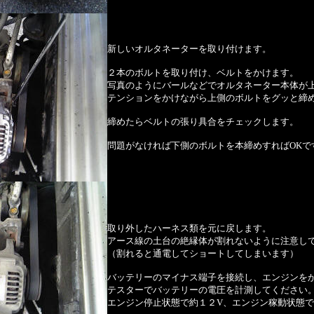
新しいオルタネーターを取り付けます。
２本のボルトを取り付け、ベルトをかけます。
写真のようにバールなどでオルタネーター本体が
テンションをかけながら上側のボルトをグッと締
締めたらベルトの張り具合をチェックします。
問題がなければ下側のボルトを本締めすればOKで
取り外したハーネス類を元に戻します。
アース線の土台の絶縁体が割れないように注意し
（割れると通電してショートしてしまいます）
バッテリーのマイナス端子を接続し、エンジンを
テスターでバッテリーの電圧を計測してください
エンジン停止状態で約１２V、エンジン稼動状態で