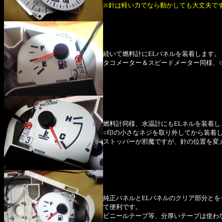
※針は軽い力でなら動かしても大丈夫で
続いて燃料計にELパネルを装着します。
タコメーター＆スピードメーター同様、
燃料計同様、水温計にもELネルを装着し
○
印の小さなネジを取り外してから装着
ストッパーが邪魔ですが、針の位置を変
純正パネルとELパネルのクリア部分と
て便利です。
ビニールテープ等、分厚いテープは使わ