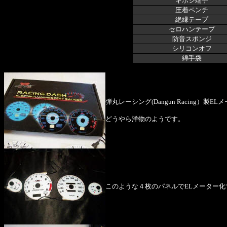
ギボシ端子
圧着ペンチ
絶縁テープ
セロハンテープ
防音スポンジ
シリコンオフ
綿手袋
弾丸レーシング(Dangun Racing）製
どうやら洋物のようです。
このような４枚のパネルでELメーター化