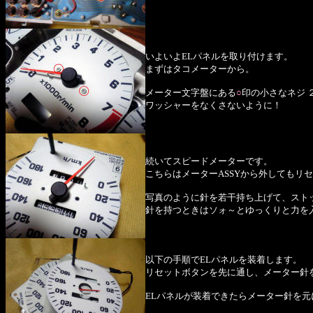
いよいよELパネルを取り付けます。
まずはタコメーターから。
メーター文字盤にある
○
印の小さなネジ 
ワッシャーをなくさないように！
続いてスピードメーターです。
こちらはメーターASSYから外してもリ
写真のように針を若干持ち上げて、スト
針を持つときはソォ～とゆっくりと力を
以下の手順でELパネルを装着します。
リセットボタンを先に通し、メーター針
ELパネルが装着できたらメーター針を