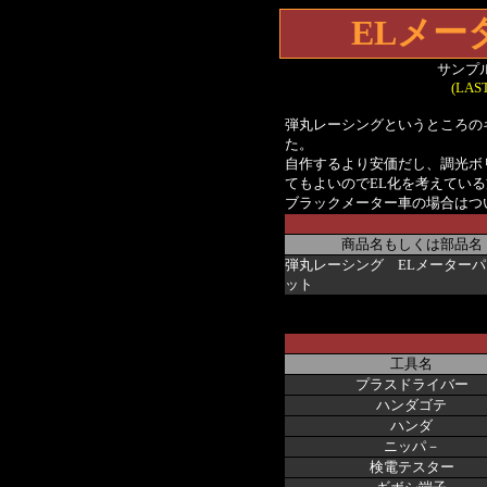
ELメー
サンプ
(LAST
弾丸レーシングというところの
た。
自作するより安価だし、調光ボ
てもよいのでEL化を考えてい
ブラックメーター車の場合はつ
商品名もしくは部品名
弾丸レーシング ELメーター
ット
工具名
プラスドライバー
ハンダゴテ
ハンダ
ニッパ－
検電テスター