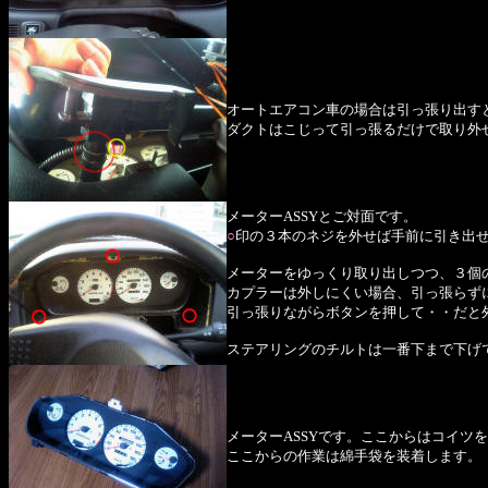
オートエアコン車の場合は引っ張り出す
ダクトはこじって引っ張るだけで取り外
メーターASSYとご対面です。
○
印の３本のネジを外せば手前に引き出
メーターをゆっくり取り出しつつ、３個
カプラーは外しにくい場合、引っ張らず
引っ張りながらボタンを押して・・だと
ステアリングのチルトは一番下まで下げ
メーターASSYです。ここからはコイツ
ここからの作業は綿手袋を装着します。