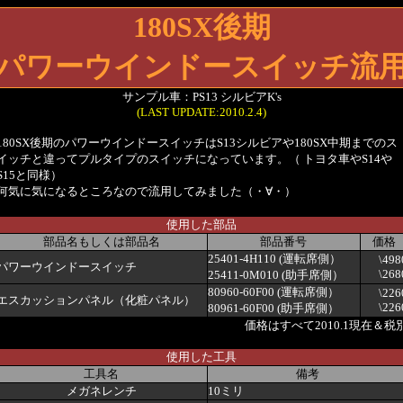
180SX後期
パワーウインドースイッチ流
サンプル車：PS13 シルビアK's
(LAST UPDATE:2010.2.4)
180SX後期のパワーウインドースイッチはS13シルビアや180SX中期までのス
イッチと違ってプルタイプのスイッチになっています。（ トヨタ車やS14や
S15と同様）
何気に気になるところなので流用してみました（・∀・）
使用した部品
部品名もしくは部品名
部品番号
価格
25401-4H110 (運転席側）
\498
パワーウインドースイッチ
\268
25411-0M010 (助手席側）
80960-60F00 (運転席側）
\226
エスカッションパネル（化粧パネル）
\226
80961-60F00 (助手席側）
価格はすべて2010.1現在＆税
使用した工具
工具名
備考
メガネレンチ
10ミリ