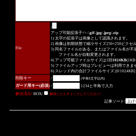
/
アップ可能拡張子=> /
.gif
/
.jpg
/
.jpeg
/
.zip
1) 太字の拡張子は画像として認識されます。
2) 画像は初期状態で縮小サイズ250×250ピク
File
3) 同名ファイルがある、またはファイル名が不
ファイル名が自動変更されます。
4) アップ可能ファイルサイズは1回
1024KB
(1K
5) ファイルアップ時はプレビューは利用できま
6) スレッド内の合計ファイルサイズ:[0/1024KB]
削除キー
/
(半角8文字以内)
ガード用キー(必須)
/
1234と半角で入力
解決済み!
BOX/
解決したらチェックしてください!
記事ソート/