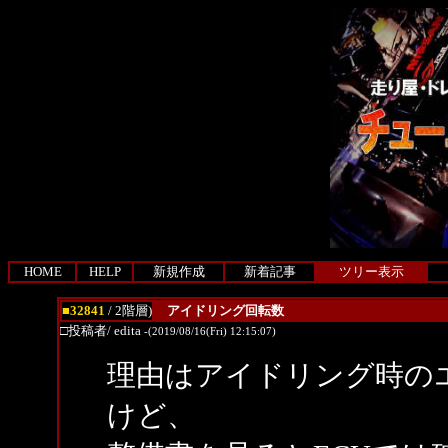
HOME
HELP
新規作成
新着記事
ツリー表示
■32841
/ 2階層)
アイドリング回転数
□投稿者/ edita
-(2019/08/16(Fri) 12:15:07)
理由はアイドリング時の
けど、