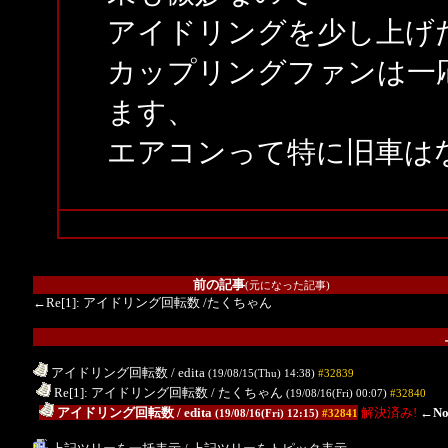
アイドリングを少し上げ
カップリングファンは一
ます、
エアコンって特に旧車は
前の記事
(元になった記事)
←Re[1]: アイドリング回転数
/たくちゃん
アイドリング回転数
/ edita
(19/08/15(Thu) 14:38)
#32839
.
Re[1]: アイドリング回転数
/ たくちゃん
(19/08/16(Fri) 00:07)
#32840
..
アイドリング回転数
/ edita
解決済み!
←No
(19/08/16(Fri) 12:15)
#32841