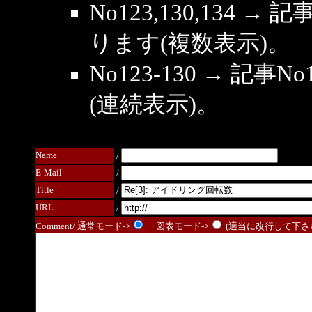
No123,130,134 →
ります(複数表示)。
No123-130 → 記
(連続表示)。
Name
/
E-Mail
/
Title
/
URL
/
Comment/ 通常モード->
図表モード->
(適当に改行して下さい