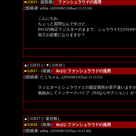
■32835
/ 親階層)
ファンシュラウドの流用
□投稿者/ edita
-(2019/08/12(Mon) 11:23:16)
こんにちわ、
ちょっと質問なんですけど、
PS13の純正ラジエターのままで、シュラウドだけS14や
加工が必要になりますか？
▲[ 32835 ]
/
▼[ 32838 ]
■32837
/ 1階層)
Re[1]: ファンシュラウドの流用
□投稿者/ たくちゃん
-(2019/08/13(Tue) 21:13:12)
ラジエターとシュラウドとの固定箇所が若干違います
仮組みしてインテークパイプ（NAならサクション）が
▲[ 32837 ]
/ 返信無し
■32838
/ 2階層)
Re[2]: ファンシュラウドの流用
□投稿者/ edita
-(2019/08/15(Thu) 14:12:40)