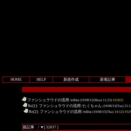
HOME
HELP
新規作成
新着記事
ファンシュラウドの流用
/edita
(19/08/12(Mon) 11:23)
#32835
.
Re[1]: ファンシュラウドの流用
/たくちゃん
(19/08/13(Tue) 21:
..
Re[2]: ファンシュラウドの流用
/edita
(19/08/15(Thu) 14:12)
#32
親記事 /
▼[ 32837 ]