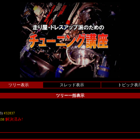
ツリー表示
スレッド表示
トピック表
ツリー一括表示
13)
#32837
解決済み!
838