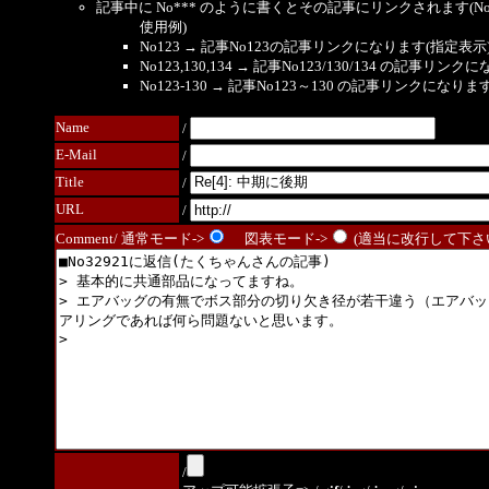
記事中に No*** のように書くとその記事にリンクされます(No 
使用例)
No123 → 記事No123の記事リンクになります(指定表示
No123,130,134 → 記事No123/130/134 の記事リ
No123-130 → 記事No123～130 の記事リンクになり
Name
/
E-Mail
/
Title
/
URL
/
Comment/ 通常モード->
図表モード->
(適当に改行して下さい
/