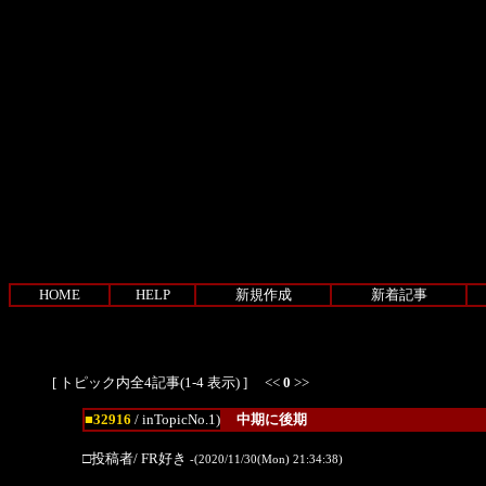
HOME
HELP
新規作成
新着記事
[ トピック内全4記事(1-4 表示) ] <<
0
>>
■32916
/ inTopicNo.1)
中期に後期
□投稿者/ FR好き
-(2020/11/30(Mon) 21:34:38)