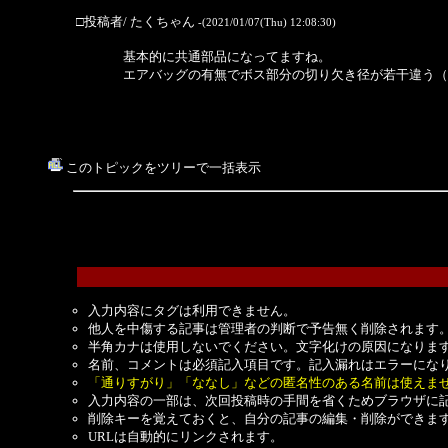
□投稿者/ たくちゃん
-(2021/01/07(Thu) 12:08:30)
基本的に共通部品になってますね。
エアバッグの有無でボス部分の切り欠き径が若干違う（
このトピックをツリーで一括表示
入力内容にタグは利用できません。
他人を中傷する記事は管理者の判断で予告無く削除されます
半角カナは使用しないでください。文字化けの原因になりま
名前、コメントは必須記入項目です。記入漏れはエラーにな
「通りすがり」「ななし」などの匿名性のある名前は使えま
入力内容の一部は、次回投稿時の手間を省くためブラウザに
削除キーを覚えておくと、自分の記事の編集・削除ができま
URLは自動的にリンクされます。