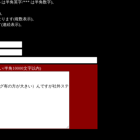
は半角英字/*** は半角数字)。
)。
ンクになります(複数表示)。
ます(連続表示)。
/半角10000文字以内)