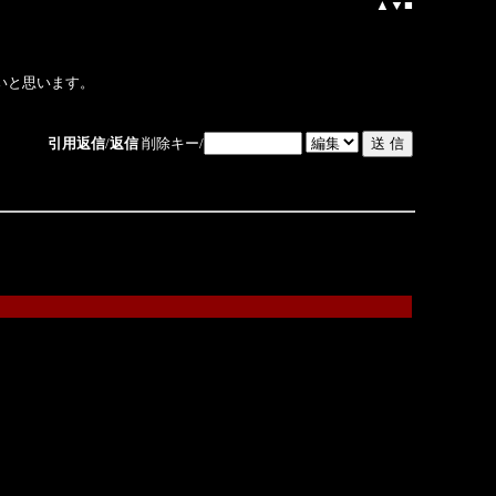
▲
▼
■
いと思います。
引用返信
/
返信
削除キー/