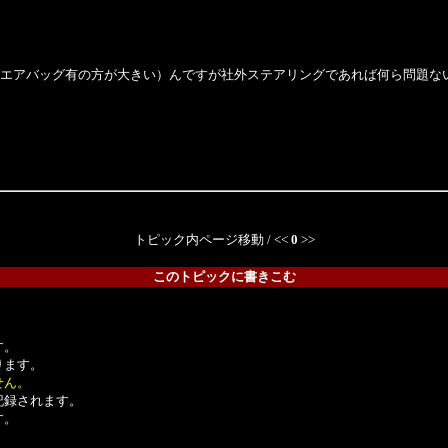
エアバッグ有の方が大きい）んですが社外ステアリングであれば何ら問題な
トピック内ページ移動 / <<
0
>>
このトピックに書きこむ
。
す。
ります。
せん。
記録されます。
す。