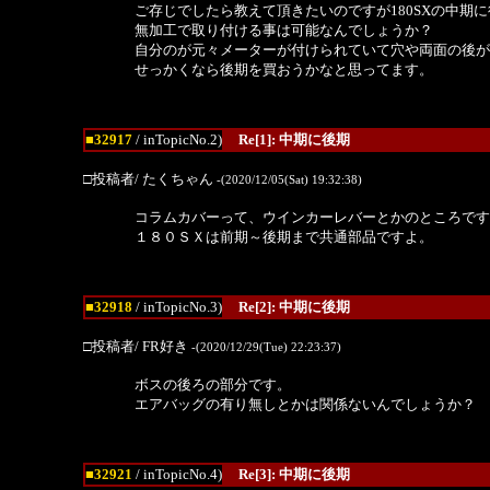
ご存じでしたら教えて頂きたいのですが180SXの中期
無加工で取り付ける事は可能なんでしょうか？
自分のが元々メーターが付けられていて穴や両面の後が
せっかくなら後期を買おうかなと思ってます。
■32917
/ inTopicNo.2)
Re[1]: 中期に後期
□投稿者/ たくちゃん
-(2020/12/05(Sat) 19:32:38)
コラムカバーって、ウインカーレバーとかのところです
１８０ＳＸは前期～後期まで共通部品ですよ。
■32918
/ inTopicNo.3)
Re[2]: 中期に後期
□投稿者/ FR好き
-(2020/12/29(Tue) 22:23:37)
ボスの後ろの部分です。
エアバッグの有り無しとかは関係ないんでしょうか？
■32921
/ inTopicNo.4)
Re[3]: 中期に後期